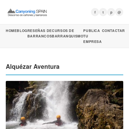
f
t
p
@
HOME
BLOG
RESEÑAS DE
CURSOS DE
PUBLICA
CONTACTAR
BARRANCOS
BARRANQUISMO
TU
EMPRESA
Alquézar Aventura