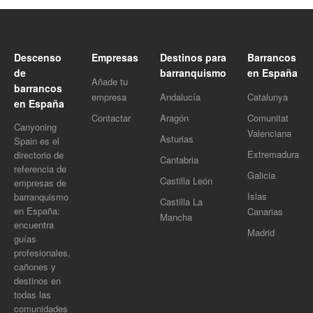
Descenso
Empresas
Destinos para
Barrancos
de
barranquismo
en España
Añade tu
barrancos
empresa
Andalucía
Catalunya
en España
Contactar
Aragón
Comunitat
Canyoning
Valenciana
Asturias
Spain es el
Extremadura
directorio de
Cantabria
referencia de
Galicia
Castilla León
empresas de
Islas
barranquismo
Castilla La
en España:
Canarias
Mancha
encuentra
Madrid
guías
profesionales,
cañones y
destinos en
todas las
comunidades