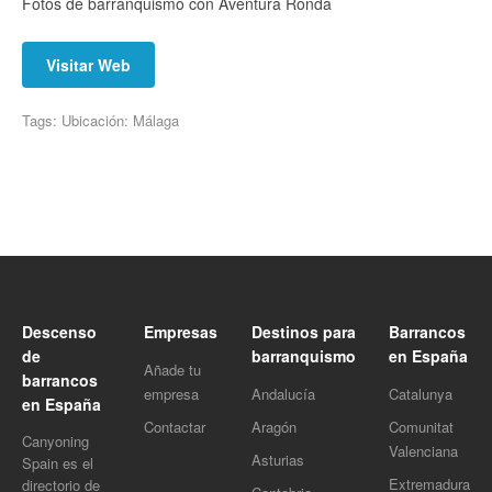
Fotos de barranquismo con Aventura Ronda
Visitar Web
Tags: Ubicación: Málaga
Descenso
Empresas
Destinos para
Barrancos
de
barranquismo
en España
Añade tu
barrancos
empresa
Andalucía
Catalunya
en España
Contactar
Aragón
Comunitat
Canyoning
Valenciana
Asturias
Spain es el
Extremadura
directorio de