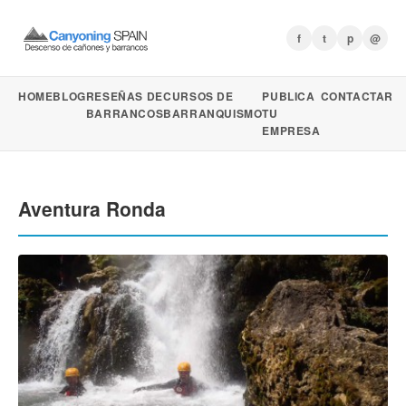
f
t
p
@
HOME
BLOG
RESEÑAS DE
CURSOS DE
PUBLICA
CONTACTAR
BARRANCOS
BARRANQUISMO
TU
EMPRESA
Aventura Ronda