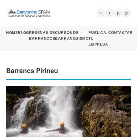
f
t
p
@
HOME
BLOG
RESEÑAS DE
CURSOS DE
PUBLICA
CONTACTAR
BARRANCOS
BARRANQUISMO
TU
EMPRESA
Barrancs Pirineu