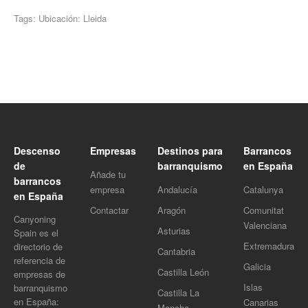
Tags: Ubicación: Lleida
Descenso
Empresas
Destinos para
Barrancos
de
barranquismo
en España
Añade tu
barrancos
empresa
Andalucía
Catalunya
en España
Contactar
Aragón
Comunitat
Canyoning
Valenciana
Asturias
Spain es el
Extremadura
directorio de
Cantabria
referencia de
Galicia
Castilla León
empresas de
Islas
barranquismo
Castilla La
en España:
Canarias
Mancha